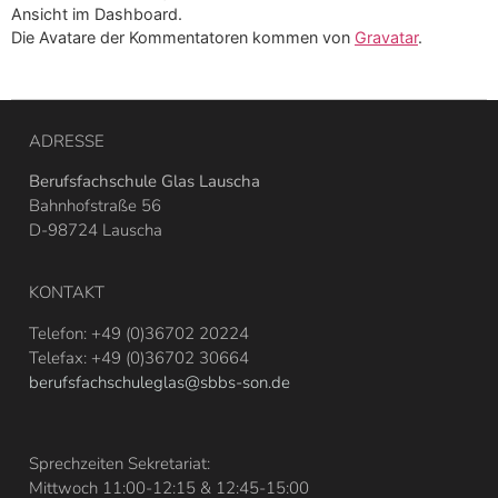
Ansicht im Dashboard.
Die Avatare der Kommentatoren kommen von
Gravatar
.
ADRESSE
Berufsfachschule Glas Lauscha
Bahnhofstraße 56
D-98724 Lauscha
KONTAKT
Telefon: +49 (0)36702 20224
Telefax: +49 (0)36702 30664
berufsfachschuleglas@sbbs-son.de
Sprechzeiten Sekretariat:
Mittwoch 11:00-12:15 & 12:45-15:00